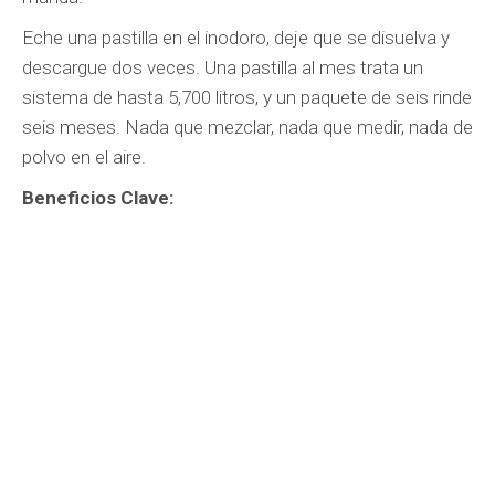
Eche una pastilla en el inodoro, deje que se disuelva y
descargue dos veces. Una pastilla al mes trata un
sistema de hasta 5,700 litros, y un paquete de seis rinde
seis meses. Nada que mezclar, nada que medir, nada de
polvo en el aire.
Beneficios Clave:
200 mil millones de bacterias y enzimas por
pastilla:
seis cultivos de origen natural,
anaerobios facultativos, seleccionados
científicamente y no manipulados genéticamente.
Las bacterias y enzimas son 100% naturales
Digiere lo que realmente se acumula:
enzimas
que degradan grasas, proteínas y celulosa, es
decir grasa de cocina, restos de comida,
desechos humanos y papel higiénico